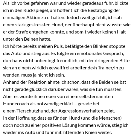
Als ich vorbeigefahren war und wieder geradeaus fuhr, blickte
ich in den Rückspiegel, um hoffentlich die Bestätigung der
einmaligen Aktion zu erhalten. Jedoch weit gefehlt, ich sah
einen stark gestressten Hund, der überhaupt nicht wusste, wie
er der Strafe entgehen konnte, und somit wieder keinen Halt
unter den Beinen hatte.
Ich hörte bereits meinen Puls, betätigte den Blinker, stoppte
das Auto und stieg aus. Es folgte ein emotionales Gespräch,
durchaus nicht unbedingt freundlich, mit der dringenden Bitte
sich an eine/n wirklich gewaltfrei arbeitende/n Trainer/in zu
wenden, muss ja nicht ich sein.
Anhand der Reaktion ahnte ich schon, dass die Beiden selbst
nicht gerade glücklich darüber waren, was sie tun mussten.
Aber es wurde ihnen eben von einem selbsternannten
Hundecoach als notwendig erklärt – gerade bei
einem
Tierschutzhund
, der Aggressionsverhalten zeigt.
In der Hoffnung, dass es für den Hund (und die Menschen)
doch noch zu einer positiven Lösung kommen würde, stieg ich
wieder ins Auto und fuhr mit zitternden Knien weiter.