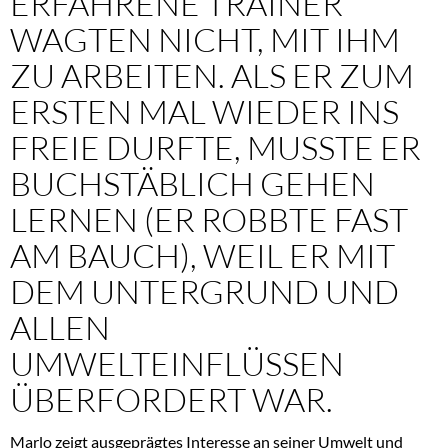
ERFAHRENE TRAINER
WAGTEN NICHT, MIT IHM
ZU ARBEITEN. ALS ER ZUM
ERSTEN MAL WIEDER INS
FREIE DURFTE, MUSSTE ER
BUCHSTÄBLICH GEHEN
LERNEN (ER ROBBTE FAST
AM BAUCH), WEIL ER MIT
DEM UNTERGRUND UND
ALLEN
UMWELTEINFLÜSSEN
ÜBERFORDERT WAR.
Marlo zeigt ausgeprägtes Interesse an seiner Umwelt und