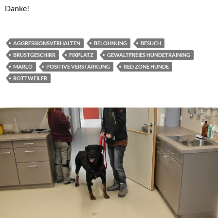
Danke!
AGGRESSIONSVERHALTEN
BELOHNUNG
BESUCH
BRUSTGESCHIRR
FIXPLATZ
GEWALTFREIES HUNDETRAINING
MARLO
POSITIVE VERSTÄRKUNG
RED ZONE HUNDE
ROTTWEILER