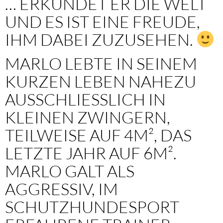
… ERKUNDET ER DIE WELT
UND ES IST EINE FREUDE,
IHM DABEI ZUZUSEHEN.
MARLO LEBTE IN SEINEM
KURZEN LEBEN NAHEZU
AUSSCHLIESSLICH IN K
LEINEN ZWINGERN, T
EILWEISE AUF 4M², DAS L
ETZTE JAHR AUF 6M².
MARLO GALT ALS
AGGRESSIV, IM
SCHUTZHUNDESPORT