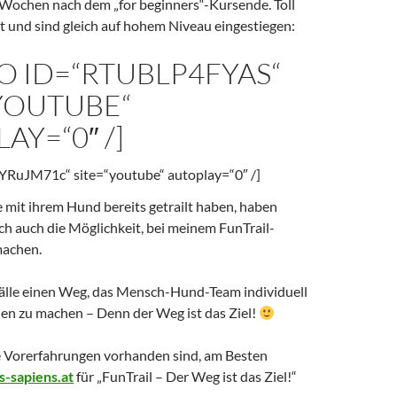
r Wochen nach dem „for beginners“-Kursende. Toll
lt und sind gleich auf hohem Niveau eingestiegen:
O ID=“RTUBLP4FYAS“
YOUTUBE“
AY=“0″ /]
YRuJM71c“ site=“youtube“ autoplay=“0″ /]
ie mit ihrem Hund bereits getrailt haben, haben
ch auch die Möglichkeit, bei meinem FunTrail-
achen.
 Fälle einen Weg, das Mensch-Hund-Team individuell
nen zu machen – Denn der Weg ist das Ziel!
e Vorerfahrungen vorhanden sind, am Besten
s-sapiens.at
für „FunTrail – Der Weg ist das Ziel!“