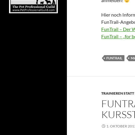
anmelden!
Hier noch Infor
FunTrail-Angeb
FunTrail – Der W
FunTrail – „for 
FUNTRAIL
MA
TRAINIEREN STATT
FUNTRA
KURSST
1. OKTOBER 201