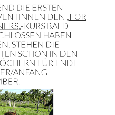
ND DIE ERSTEN
VENTINNEN DEN „
FOR
NERS
„-KURS BALD
CHLOSSEN HABEN
N, STEHEN DIE
TEN SCHON IN DEN
LÖCHERN FÜR ENDE
ER/ANFANG
BER.