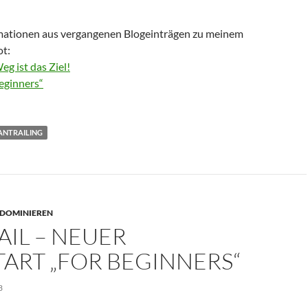
mationen aus vergangenen Blogeinträgen zu meinem
ot:
eg ist das Ziel!
beginners“
NTRAILING
 DOMINIEREN
IL – NEUER
ART „FOR BEGINNERS“
3