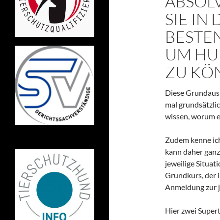
ABSOLV
SIE IN
BESTE
UM HU
ZU KÖ
Diese Grundausbi
mal grundsätzli
wissen, worum e
Zudem kenne ich
kann daher ganz 
jeweilige Situat
Grundkurs, der i
Anmeldung zur j
Hier zwei Supert