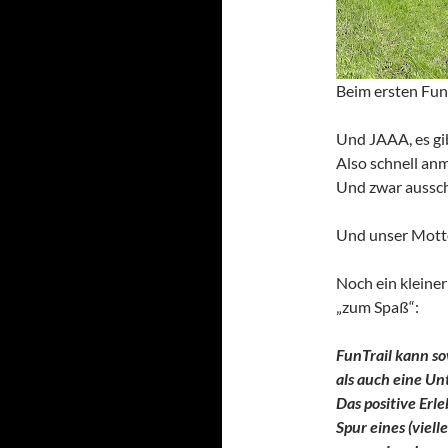
Beim ersten FunT
Und JAAA, es gib
Also schnell an
Und zwar aussch
Und unser Motto
Noch ein kleiner
„zum Spaß“:
FunTrail kann so
als auch eine Un
Das positive Erl
Spur eines (viel