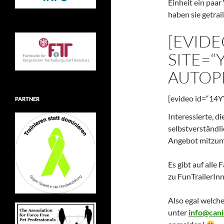
Einheit ein paa
haben sie getrai
[EVIDE
SITE=“
AUTOPL
[evideo id=“14Y
PARTNER
Interessierte, d
selbstverständli
Angebot mitzum
Es gibt auf alle
zu FunTrailerIn
Also egal welch
unter
info@cani