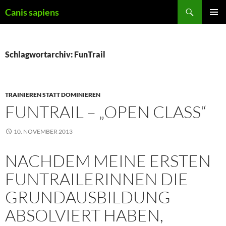
Zum
Suchen
Canis sapiens
Inhalt
PRIMÄR
springen
MENÜ
Schlagwortarchiv: FunTrail
TRAINIEREN STATT DOMINIEREN
FUNTRAIL – „OPEN CLASS“
10. NOVEMBER 2013
NACHDEM MEINE ERSTEN
FUNTRAILERINNEN DIE
GRUNDAUSBILDUNG
ABSOLVIERT HABEN,