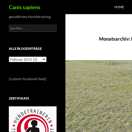
Suchen
Canis sapiens
HOME
Zum
gewaltfreies Hundetraining
Inhalt
Suchen
springen
nach:
Monatsarchiv: 
ALLE BLOGEINTRÄGE
Alle
Blogeinträge
[custom-facebook-feed]
ZERTIFIKATE