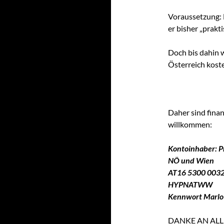
Voraussetzung: H
er bisher „prakt
Doch bis dahin 
Österreich kost
Daher sind finan
willkommen:
Kontoinhaber: P
NÖ und Wien
AT16 5300 003
HYPNATWW
Kennwort Marlo
DANKE AN ALL