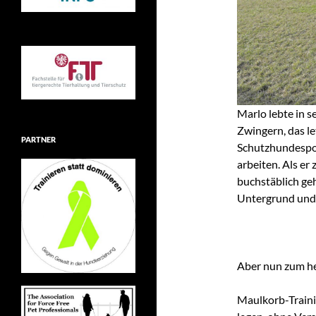
Marlo lebte in s
Zwingern, das let
PARTNER
Schutzhundespor
arbeiten. Als er
buchstäblich geh
Untergrund und 
Aber nun zum h
Maulkorb-Traini